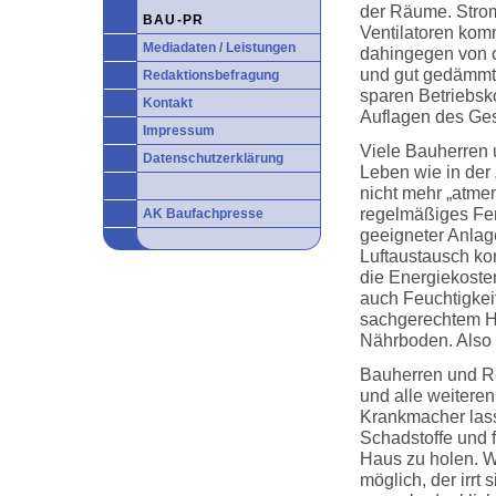
der Räume. Stro
BAU-PR
Ventilatoren kom
Mediadaten / Leistungen
dahingegen von o
und gut gedämmt
Redaktionsbefragung
sparen Betriebsk
Kontakt
Auflagen des Ge
Impressum
Viele Bauherren 
Datenschutzerklärung
Leben wie in der
nicht mehr „atmen
regelmäßiges Fen
AK Baufachpresse
geeigneter Anlage
Luftaustausch kon
die Energiekosten
auch Feuchtigkeit
sachgerechtem He
Nährboden. Also 
Bauherren und Re
und alle weitere
Krankmacher lasse
Schadstoffe und f
Haus zu holen. W
möglich, der irrt