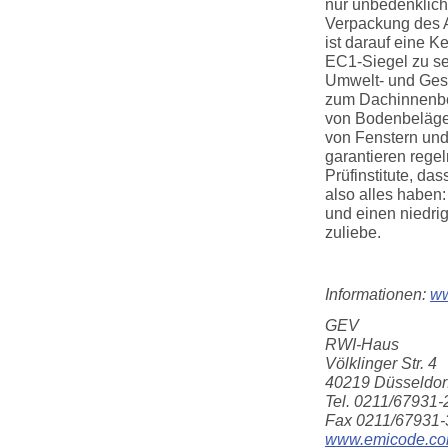
nur unbedenkliche
Verpackung des A
ist darauf eine
EC1-Siegel zu s
Umwelt- und Gesun
zum Dachinnenber
von Bodenbeläge
von Fenstern un
garantieren rege
Prüfinstitute, d
also alles haben
und einen niedri
zuliebe.
Informationen:
ww
GEV
RWI-Haus
Völklinger Str. 4
40219 Düsseldor
Tel. 0211/67931-
Fax 0211/67931-
www.emicode.c