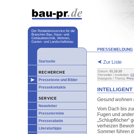
Der Redaktionsservice für die
Branchen Bau, Haus- und
Gebäudetechnik, Wohnen,
Garten- und Landschaftsbau
PRESSEMELDUNG
Startseite
Zur Liste
Datum:
01.10.20
RECHERCHE
Hersteller / Institution:
G
Kategorie / Thema:
Pres
Pressetexte und Bilder
Pressekontakte
INTELLIGEN
SERVICE
Gesund wohnen u
Newsletter
Vom Dach bis zum
Pressetermine
Fugen und andere
„Schlupflöcher“ 
Presserabatte
verheizen Bewohn
Literaturtipps
Sommer führen d