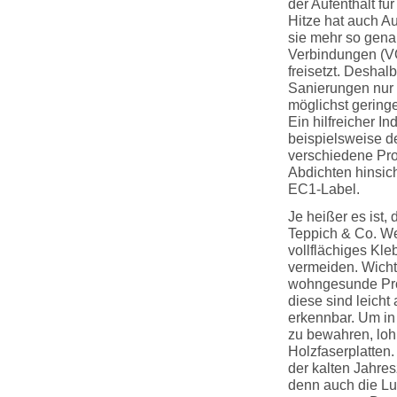
der Aufenthalt fü
Hitze hat auch A
sie mehr so gena
Verbindungen (VO
freisetzt. Deshal
Sanierungen nur
möglichst gerin
Ein hilfreicher I
beispielsweise de
verschiedene Pro
Abdichten hinsich
EC1-Label.
Je heißer es ist
Teppich & Co. Wel
vollflächiges Kl
vermeiden. Wicht
wohngesunde Pro
diese sind leich
erkennbar. Um in
zu bewahren, loh
Holzfaserplatten
der kalten Jahre
denn auch die Luft