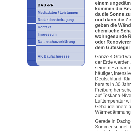
einem ungedämm
BAU-PR
kommen die Bew
Mediadaten / Leistungen
da die Sonne zu
und dann die Zi
Redaktionsbefragung
geben die Wänd
Kontakt
chemische Schads
Impressum
wohngesunde Ra
oder Renoviere
Datenschutzerklärung
dem Gütesiegel
Ganze 4 Grad wär
AK Baufachpresse
der Erde werden
seinem Szenario.
häufiger, intensi
Deutschland. Klim
bereits in 30 Ja
Freiburg herrsch
auf Toskana-Niv
Lufttemperatur wi
Gebäudeinnere au
Wärmedämmung
Gerade in Dach
Sommer schnell 