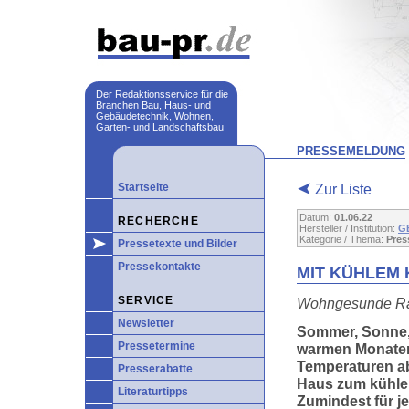
Der Redaktionsservice für die
Branchen Bau, Haus- und
Gebäudetechnik, Wohnen,
Garten- und Landschaftsbau
PRESSEMELDUNG
Startseite
Zur Liste
Datum:
01.06.22
RECHERCHE
Hersteller / Institution:
G
Kategorie / Thema:
Pres
Pressetexte und Bilder
Pressekontakte
MIT KÜHLEM
SERVICE
Wohngesunde Ra
Newsletter
Sommer, Sonne,
Pressetermine
warmen Monaten i
Temperaturen ab
Presserabatte
Haus zum kühler
Literaturtipps
Zumindest für je