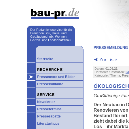
Der Redaktionsservice für die
Branchen Bau, Haus- und
Gebäudetechnik, Wohnen,
Garten- und Landschaftsbau
PRESSEMELDUNG
Startseite
Zur Liste
Datum:
01.09.21
RECHERCHE
Hersteller / Institution:
G
Kategorie / Thema:
Pres
Pressetexte und Bilder
Pressekontakte
ÖKOLOGISCH
SERVICE
Großflächige Flie
Newsletter
Der Neubau in 
Pressetermine
Renovieren vo
Bestand florier
Presserabatte
zieht dabei die 
Literaturtipps
Los – ihr Markt