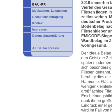
2019 immerhin f
BAU-PR
Viertel des Ges
Mediadaten / Leistungen
Fliesen liegen 
zeitlos wirken. 
Redaktionsbefragung
deutscher Produk
Kontakt
Bodenbelag nac
Impressum
Fliesenkleber u
EMICODE-Siegel z
Datenschutzerklärung
Wandbelag im Z
wohngesund.
AK Baufachpresse
Der ideale Belag
den Geist der Zei
später modernen 
sich besonders g
Fliesen genannt.
beruhigt dies di
Harmonie. Fläch
weniger kleinteil
großflächige Flie
Erscheinungsbil
dank ihnen größe
Eindruck einer g
wird im Fall von 