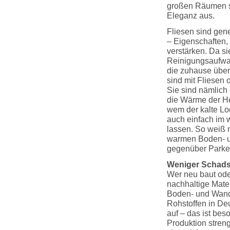
großen Räumen s
Eleganz aus.
Fliesen sind gene
– Eigenschaften,
verstärken. Da si
Reinigungsaufwa
die zuhause übe
sind mit Fliesen o
Sie sind nämlich 
die Wärme der H
wem der kalte Loo
auch einfach im
lassen. So weiß 
warmen Boden- u
gegenüber Parket
Weniger Schads
Wer neu baut ode
nachhaltige Mater
Boden- und Wandb
Rohstoffen in De
auf – das ist bes
Produktion stren