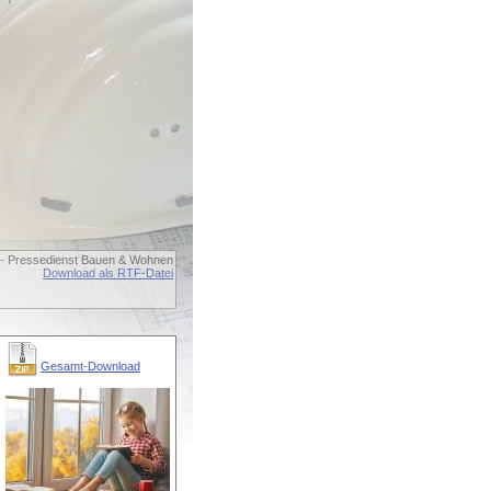
 - Pressedienst Bauen & Wohnen
Download als RTF-Datei
Gesamt-Download