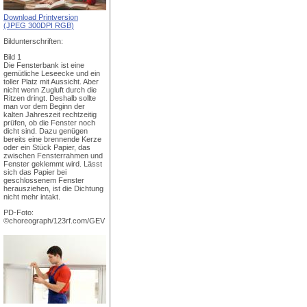
Download Printversion
(JPEG 300DPI RGB)
Bildunterschriften:
Bild 1
Die Fensterbank ist eine
gemütliche Leseecke und ein
toller Platz mit Aussicht. Aber
nicht wenn Zugluft durch die
Ritzen dringt. Deshalb sollte
man vor dem Beginn der
kalten Jahreszeit rechtzeitig
prüfen, ob die Fenster noch
dicht sind. Dazu genügen
bereits eine brennende Kerze
oder ein Stück Papier, das
zwischen Fensterrahmen und
Fenster geklemmt wird. Lässt
sich das Papier bei
geschlossenem Fenster
herausziehen, ist die Dichtung
nicht mehr intakt.
PD-Foto:
©choreograph/123rf.com/GEV