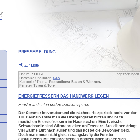
PRESSEMELDUNG
Zur Liste
Datum:
23.09.20
Tageszeitungen
Hersteller / Institution:
GEV
Kategorie / Thema:
Pressedienst Bauen & Wohnen,
Fenster, Türen & Tore
ENERGIEFRESSERN DAS HANDWERK LEGEN
Fenster abdichten und Heizkosten sparen
Der Sommer ist vorüber und die nächste Heizperiode steht vor der
Tür. Deshalb sollte man die Übergangszeit nutzen und nach
möglichen Energiefressern im Haus suchen. Eine typische
Schwachstelle sind Wärmebrücken an Fenstern. Aus diesen dringt
viel warme Luft nach außen und das kostet die Bewohner Geld.
Doch man muss nicht gleich zwangsläufig die Fenster
austauschen. Mit entsprechenden Abdichtungen lassen sich