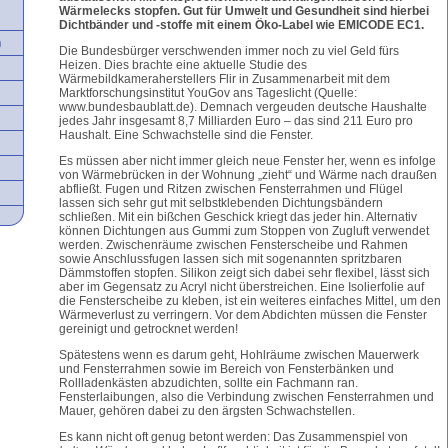
Wärmelecks stopfen.
Gut für Umwelt und Gesundheit sind hierbei
Dichtbänder und -stoffe mit einem Öko-Label wie EMICODE EC1.
n
Die Bundesbürger verschwenden immer noch zu viel Geld fürs
Heizen. Dies brachte eine aktuelle Studie des
Wärmebildkameraherstellers Flir in Zusammenarbeit mit dem
Marktforschungsinstitut YouGov ans Tageslicht (Quelle:
www.bundesbaublatt.de). Demnach vergeuden deutsche Haushalte
jedes Jahr insgesamt 8,7 Milliarden Euro – das sind 211 Euro pro
Haushalt. Eine Schwachstelle sind die Fenster.
Es müssen aber nicht immer gleich neue Fenster her, wenn es infolge
von Wärmebrücken in der Wohnung „zieht“ und Wärme nach draußen
abfließt. Fugen und Ritzen zwischen Fensterrahmen und Flügel
lassen sich sehr gut mit selbstklebenden Dichtungsbändern
schließen. Mit ein bißchen Geschick kriegt das jeder hin. Alternativ
können Dichtungen aus Gummi zum Stoppen von Zugluft verwendet
werden. Zwischenräume zwischen Fensterscheibe und Rahmen
sowie Anschlussfugen lassen sich mit sogenannten spritzbaren
Dämmstoffen stopfen. Silikon zeigt sich dabei sehr flexibel, lässt sich
aber im Gegensatz zu Acryl nicht überstreichen. Eine Isolierfolie auf
die Fensterscheibe zu kleben, ist ein weiteres einfaches Mittel, um den
Wärmeverlust zu verringern. Vor dem Abdichten müssen die Fenster
gereinigt und getrocknet werden!
Spätestens wenn es darum geht, Hohlräume zwischen Mauerwerk
und Fensterrahmen sowie im Bereich von Fensterbänken und
Rollladenkästen abzudichten, sollte ein Fachmann ran.
Fensterlaibungen, also die Verbindung zwischen Fensterrahmen und
Mauer, gehören dabei zu den ärgsten Schwachstellen.
Es kann nicht oft genug betont werden: Das Zusammenspiel von