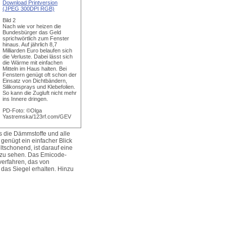
Download Printversion
(JPEG 300DPI RGB)
Bild 2
Nach wie vor heizen die
Bundesbürger das Geld
sprichwörtlich zum Fenster
hinaus. Auf jährlich 8,7
Milliarden Euro belaufen sich
die Verluste. Dabei lässt sich
die Wärme mit einfachen
Mitteln im Haus halten. Bei
Fenstern genügt oft schon der
Einsatz von Dichtbändern,
Silikonsprays und Klebefolien.
So kann die Zugluft nicht mehr
ins Innere dringen.
PD-Foto: ©Olga
Yastremska/123rf.com/GEV
s die Dämmstoffe und alle
genügt ein einfacher Blick
tschonend, ist darauf eine
zu sehen. Das Emicode-
verfahren, das von
das Siegel erhalten. Hinzu