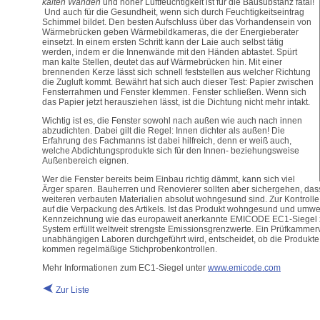
kalten Wänden
und hoher Luftfeuchtigkeit ist für die Bausubstanz fatal!
Und auch für die Gesundheit, wenn sich durch Feuchtigkeitseintrag
Schimmel bildet. Den besten Aufschluss über das Vorhandensein von
Wärmebrücken geben Wärmebildkameras, die der Energieberater
einsetzt. In einem ersten Schritt kann der Laie auch selbst tätig
werden, indem er die Innenwände mit den Händen abtastet. Spürt
man kalte Stellen, deutet das auf Wärmebrücken hin. Mit einer
brennenden Kerze lässt sich schnell feststellen aus welcher Richtung
die Zugluft kommt. Bewährt hat sich auch dieser Test: Papier zwischen
Fensterrahmen und Fenster klemmen. Fenster schließen. Wenn sich
das Papier jetzt herausziehen lässt, ist die Dichtung nicht mehr intakt.
Wichtig ist es, die Fenster sowohl nach außen wie auch nach innen
abzudichten. Dabei gilt die Regel: Innen dichter als außen! Die
Erfahrung des Fachmanns ist dabei hilfreich, denn er weiß auch,
welche Abdichtungsprodukte sich für den Innen- beziehungsweise
Außenbereich eignen.
Wer die Fenster bereits beim Einbau richtig dämmt, kann sich viel
Ärger sparen. Bauherren und Renovierer sollten aber sichergehen, das
weiteren verbauten Materialien absolut wohngesund sind. Zur Kontrolle 
auf die Verpackung des Artikels. Ist das Produkt wohngesund und umwel
Kennzeichnung wie das europaweit anerkannte EMICODE EC1-Siegel 
System erfüllt weltweit strengste Emissionsgrenzwerte. Ein Prüfkammer
unabhängigen Laboren durchgeführt wird, entscheidet, ob die Produkte 
kommen regelmäßige Stichprobenkontrollen.
Mehr Informationen zum EC1-Siegel unter
www.emicode.com
Zur Liste