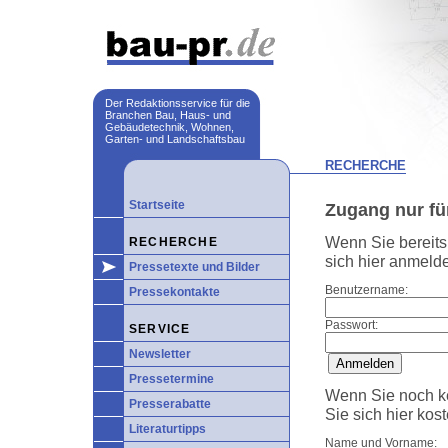
Der Redaktionsservice für die
Branchen Bau, Haus- und
Gebäudetechnik, Wohnen,
Garten- und Landschaftsbau
RECHERCHE
Startseite
Zugang nur fü
Wenn Sie bereit
RECHERCHE
sich hier anmeld
Pressetexte und Bilder
Benutzername:
Pressekontakte
Passwort:
SERVICE
Newsletter
Pressetermine
Wenn Sie noch k
Presserabatte
Sie sich hier kost
Literaturtipps
Name und Vorname: