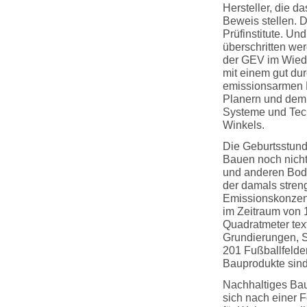
Hersteller, die d
Beweis stellen. 
Prüfinstitute. Un
überschritten we
der GEV im Wiede
mit einem gut du
emissionsarmen P
Planern und dem 
Systeme und Tech
Winkels.
Die Geburtsstun
Bauen noch nicht
und anderen Bod
der damals stren
Emissionskonzent
im Zeitraum von 
Quadratmeter text
Grundierungen, S
201 Fußballfelde
Bauprodukte sind
Nachhaltiges Bau
sich nach einer 