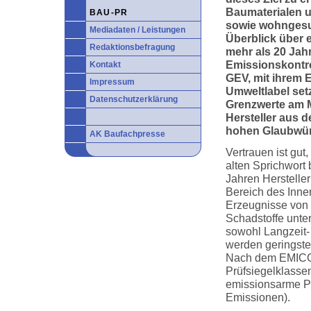
Baumaterialen 
BAU-PR
sowie wohngesu
Mediadaten / Leistungen
Überblick über 
Redaktionsbefragung
mehr als 20 Jahr
Emissionskontrol
Kontakt
GEV,
mit ihrem 
Impressum
Umweltlabel setz
Datenschutzerklärung
Grenzwerte am 
Hersteller aus d
hohen Glaubwür
AK Baufachpresse
Vertrauen ist gut
alten Sprichwort 
Jahren Herstelle
Bereich des Inne
Erzeugnisse von
Schadstoffe unte
sowohl Langzeit-
werden geringste
Nach dem EMICOD
Prüfsiegelklasse
emissionsarme Pr
Emissionen).