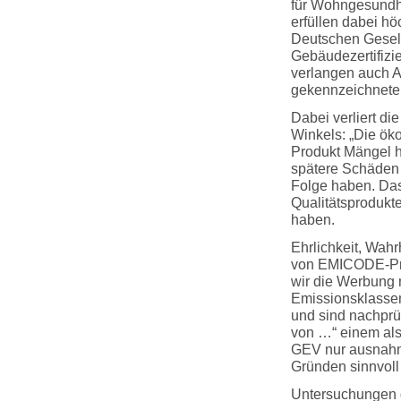
für Wohngesundhe
erfüllen dabei h
Deutschen Gesel
Gebäudezertifiz
verlangen auch 
gekennzeichneten
Dabei verliert di
Winkels: „Die öko
Produkt Mängel 
spätere Schäden 
Folge haben. Das
Qualitätsprodukt
haben.
Ehrlichkeit, Wahr
von EMICODE-Prod
wir die Werbung 
Emissionsklasse
und sind nachprüf
von …“ einem als
GEV nur ausnahm
Gründen sinnvoll 
Untersuchungen 