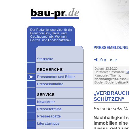
Der Redaktionsservice für die
Branchen Bau, Haus- und
Gebäudetechnik, Wohnen,
Garten- und Landschaftsbau
PRESSEMELDUNG
Startseite
Zur Liste
Datum:
13.10.20
RECHERCHE
Hersteller / Institution:
G
Kategorie / Thema:
Pressetexte und Bilder
Nachhaltigkeit/Ressour
Boden/Bodenbeläge/Pa
Pressekontakte
„VERBRAUCH
SERVICE
SCHÜTZEN“
Newsletter
Emicode setzt M
Pressetermine
Presserabatte
Nachhaltigkeit s
Immobilien eine
Literaturtipps
dieses Ziel zu e