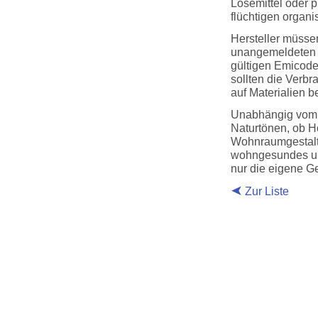
Lösemittel oder p
flüchtigen organ
Hersteller müsse
unangemeldeten S
gültigen Emicod
sollten die Verb
auf Materialien 
Unabhängig vom 
Naturtönen, ob Ho
Wohnraumgestaltu
wohngesundes und
nur die eigene G
Zur Liste