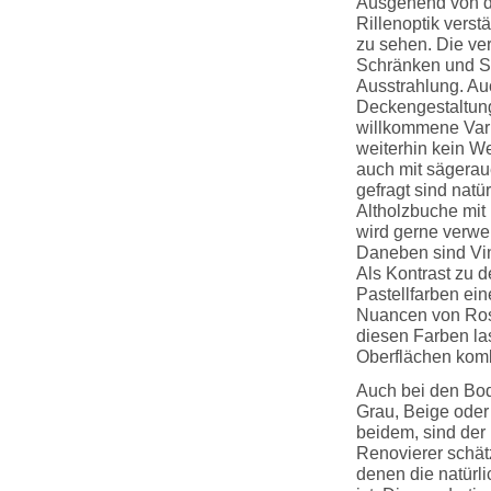
Ausgehend von de
Rillenoptik vers
zu sehen. Die ver
Schränken und Si
Ausstrahlung. Au
Deckengestaltung
willkommene Vari
weiterhin kein We
auch mit sägerau
gefragt sind natü
Altholzbuche mit 
wird gerne verwen
Daneben sind Vin
Als Kontrast zu 
Pastellfarben ein
Nuancen von Rosa
diesen Farben la
Oberflächen komb
Auch bei den Bod
Grau, Beige oder
beidem, sind der
Renovierer schä
denen die natürl