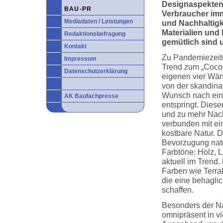
Designaspekten
BAU-PR
Verbraucher imm
Mediadaten / Leistungen
und Nachhaltigk
Materialien und
Redaktionsbefragung
gemütlich sind 
Kontakt
Zu Pandemiezeit
Impressum
Trend zum „Cocoo
Datenschutzerklärung
eigenen vier Wänd
von der skandin
Wunsch nach ein
AK Baufachpresse
entspringt. Diese
und zu mehr Nachh
verbunden mit ei
kostbare Natur. D
Bevorzugung natü
Farbtöne: Holz, 
aktuell im Trend.
Farben wie Terra
die eine behagli
schaffen.
Besonders der Nat
omnipräsent in v