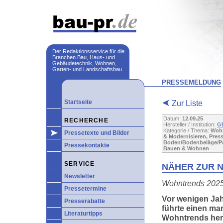
Der Redaktionsservice für die
Branchen Bau, Haus- und
Gebäudetechnik, Wohnen,
Garten- und Landschaftsbau
PRESSEMELDUNG
Startseite
Zur Liste
Datum:
12.09.25
RECHERCHE
Hersteller / Institution:
G
Kategorie / Thema:
Wohn
Pressetexte und Bilder
& Modernisieren, Pre
Boden/Bodenbeläge/Par
Pressekontakte
Bauen & Wohnen
SERVICE
NÄHER ZUR 
Newsletter
Wohntrends 202
Pressetermine
Vor wenigen Ja
Presserabatte
führte einen ma
Literaturtipps
Wohntrends herb