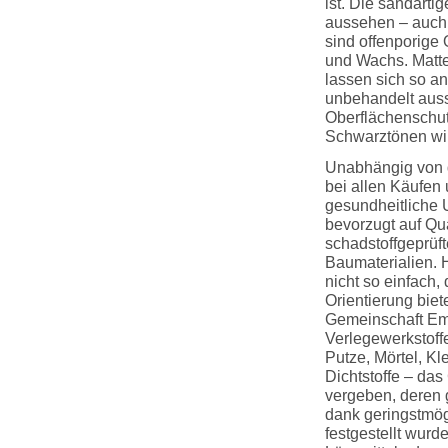
ist. Die sandarti
aussehen – auch 
sind offenporige
und Wachs. Matte 
lassen sich so a
unbehandelt auss
Oberflächenschutz
Schwarztönen wir
Unabhängig von 
bei allen Käufen
gesundheitliche 
bevorzugt auf Qu
schadstoffgeprüf
Baumaterialien. Hi
nicht so einfach,
Orientierung bie
Gemeinschaft Emi
Verlegewerkstoff
Putze, Mörtel, Kl
Dichtstoffe – da
vergeben, deren 
dank geringstmög
festgestellt wur